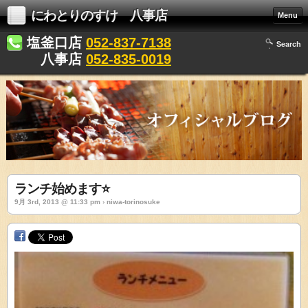
にわとりのすけ 八事店
Menu
塩釜口店
052-837-7138
Search
八事店
052-835-0019
ランチ始めます⭐
9月 3rd, 2013 @ 11:33 pm › niwa-torinosuke