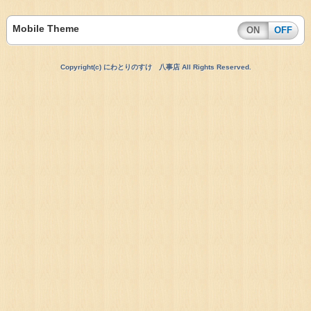
Mobile Theme
ON
OFF
Copyright(c) にわとりのすけ 八事店 All Rights Reserved.